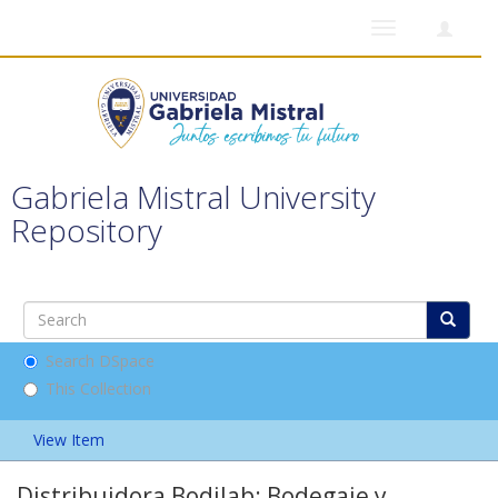
Toggle
navigation
Gabriela Mistral University
Repository
Search DSpace
This Collection
View Item
Distribuidora Bodilab: Bodegaje y