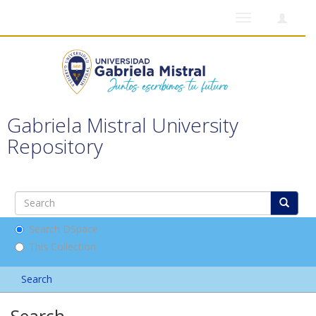
Toggle
navigation
Gabriela Mistral University
Repository
Search DSpace
This Collection
Search