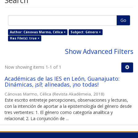
Search
Go
Author: Cánovas Marmo, Célica ×
Subject: Género ×
Has File(s): true ×
Show Advanced Filters
Now showing items 1-1 of 1
Académicas de las IES en León, Guanajuato:
Dinámicas, ¡sí!; alineadas, ¡no todas!
Cánovas Marmo, Célica
(
Revista Akadèmeia
,
2018
)
Este escrito entreteje percepciones, observaciones y lecturas,
con la intención de aportar a la epistemología del género desde
tres vertientes: 1. El género como categoría analítica y
relacional; 2. La conjunción de ...