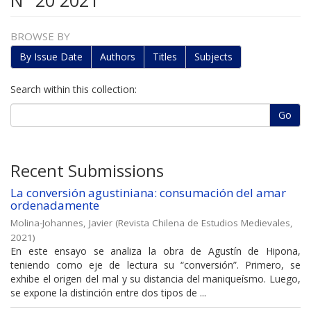
N° 20 2021
BROWSE BY
By Issue Date
Authors
Titles
Subjects
Search within this collection:
Go
Recent Submissions
La conversión agustiniana: consumación del amar
ordenadamente
Molina-Johannes, Javier
(
Revista Chilena de Estudios Medievales
,
2021
)
En este ensayo se analiza la obra de Agustín de Hipona,
teniendo como eje de lectura su “conversión”. Primero, se
exhibe el origen del mal y su distancia del maniqueísmo. Luego,
se expone la distinción entre dos tipos de ...