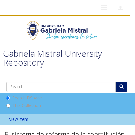
Toggle
navigation
Gabriela Mistral University
Repository
Search DSpace
This Collection
View Item
El sistema de reforma de la constitución