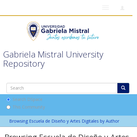
Toggle
navigation
Gabriela Mistral University
Repository
Search DSpace
This Community
Browsing Escuela de Diseño y Artes Digitales by Author