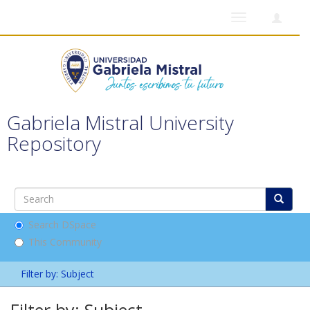
Toggle
navigation
Gabriela Mistral University
Repository
Search DSpace
This Community
Filter by: Subject