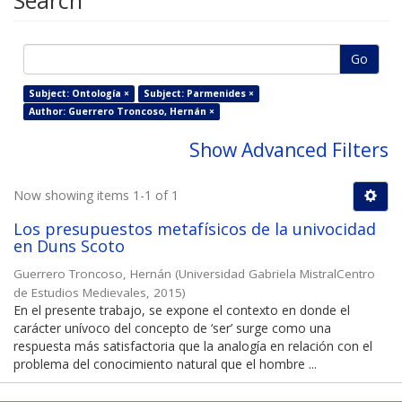
Search
Go
Subject: Ontología ×
Subject: Parmenides ×
Author: Guerrero Troncoso, Hernán ×
Show Advanced Filters
Now showing items 1-1 of 1
Los presupuestos metafísicos de la univocidad
en Duns Scoto
Guerrero Troncoso, Hernán
(
Universidad Gabriela MistralCentro
de Estudios Medievales
,
2015
)
En el presente trabajo, se expone el contexto en donde el
carácter unívoco del concepto de ‘ser’ surge como una
respuesta más satisfactoria que la analogía en relación con el
problema del conocimiento natural que el hombre ...