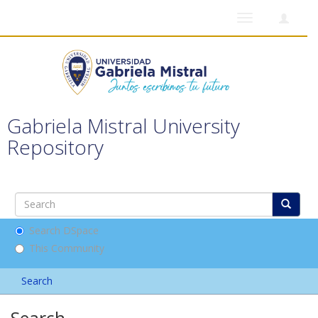
Toggle
navigation
Gabriela Mistral University
Repository
Search DSpace
This Community
Search