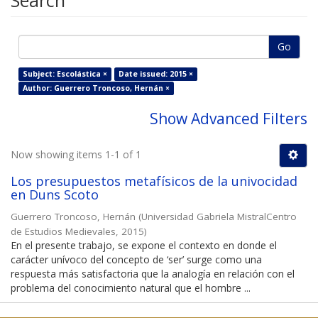
Search
Go
Subject: Escolástica ×
Date issued: 2015 ×
Author: Guerrero Troncoso, Hernán ×
Show Advanced Filters
Now showing items 1-1 of 1
Los presupuestos metafísicos de la univocidad
en Duns Scoto
Guerrero Troncoso, Hernán
(
Universidad Gabriela MistralCentro
de Estudios Medievales
,
2015
)
En el presente trabajo, se expone el contexto en donde el
carácter unívoco del concepto de ‘ser’ surge como una
respuesta más satisfactoria que la analogía en relación con el
problema del conocimiento natural que el hombre ...