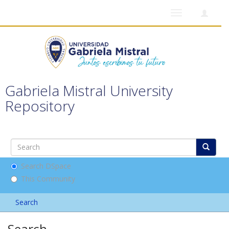
Toggle
navigation
Gabriela Mistral University
Repository
Search DSpace
This Community
Search