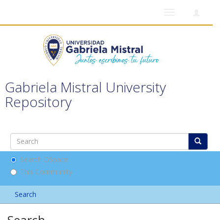
Toggle
navigation
Gabriela Mistral University
Repository
Search DSpace
This Community
Search