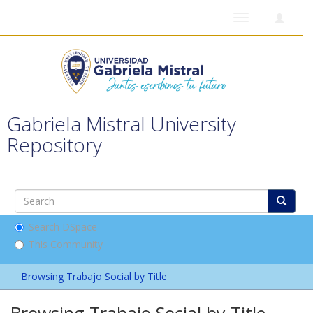
Toggle
navigation
Gabriela Mistral University
Repository
Search DSpace
This Community
Browsing Trabajo Social by Title