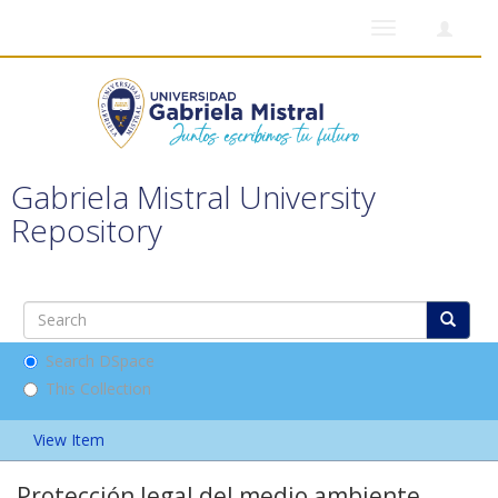
Toggle
navigation
Gabriela Mistral University
Repository
Search DSpace
This Collection
View Item
Protección legal del medio ambiente