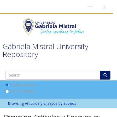
Toggle
navigation
Gabriela Mistral University
Repository
Search DSpace
This Collection
Browsing Artículos y Ensayos by Subject