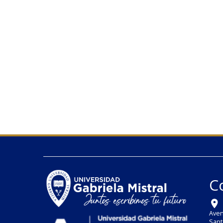
C
Aven
Sant