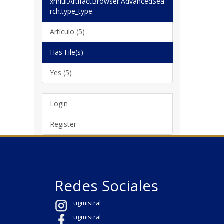
xmlui.ArtifactBrowser.AdvancedSea
rch.type_type
Artículo (5)
Has File(s)
Yes (5)
Login
Register
Redes Sociales
ugmistral
ugmistral