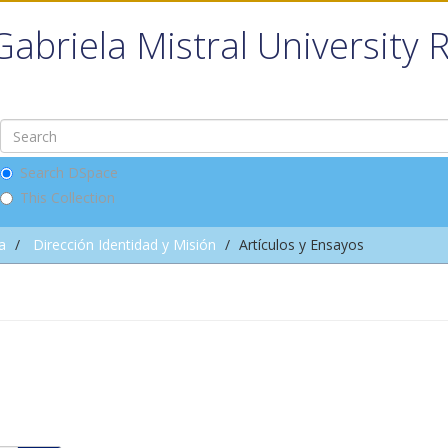
Gabriela Mistral University 
Search DSpace
This Collection
a
Dirección Identidad y Misión
Artículos y Ensayos