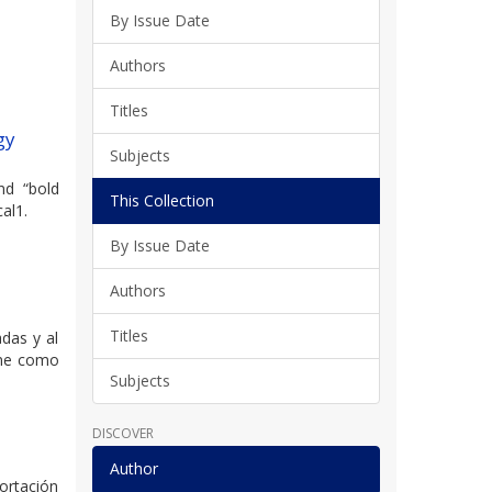
By Issue Date
Authors
Titles
gy
Subjects
nd “bold
This Collection
cal1.
By Issue Date
Authors
)
Titles
das y al
one como
Subjects
DISCOVER
)
Author
ortación