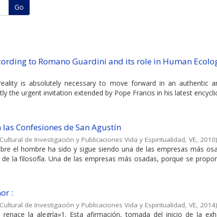
Go
cording to Romano Guardini and its role in Human Ecolo
reality is absolutely necessary to move forward in an authentic a
ctly the urgent invitation extended by Pope Francis in his latest encycli
n las Confesiones de San Agustín
Cultural de Investigación y Publicaciones Vida y Espiritualidad, VE
,
2010
 sobre el hombre ha sido y sigue siendo una de las empresas más osa
de la filosofía. Una de las empresas más osadas, porque se prop
or :
Cultural de Investigación y Publicaciones Vida y Espiritualidad, VE
,
2014
renace la alegría»1. Esta afirmación, tomada del inicio de la exh