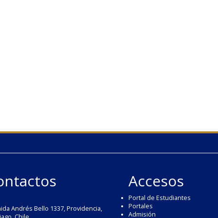
ontactos
Accesos
Portal de Estudiantes
Portales
ida Andrés Bello 1337, Providencia,
Admisión
iago, Chile