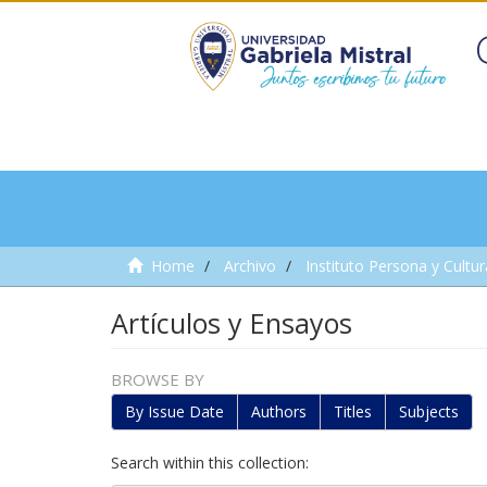
Home
Archivo
Instituto Persona y Cultur
Artículos y Ensayos
BROWSE BY
By Issue Date
Authors
Titles
Subjects
Search within this collection: