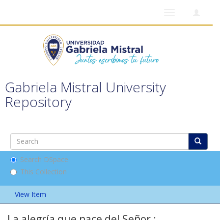
Toggle
navigation
Gabriela Mistral University
Repository
Search DSpace
This Collection
View Item
La alegría que nace del Señor :