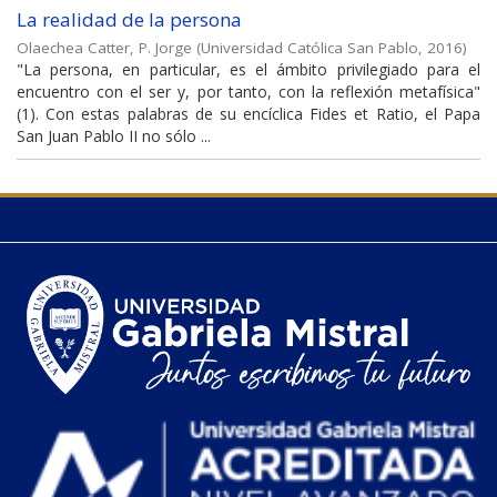
La realidad de la persona
Olaechea Catter, P. Jorge
(
Universidad Católica San Pablo
,
2016
)
"La persona, en particular, es el ámbito privilegiado para el
encuentro con el ser y, por tanto, con la reflexión metafísica"
(1). Con estas palabras de su encíclica Fides et Ratio, el Papa
San Juan Pablo II no sólo ...