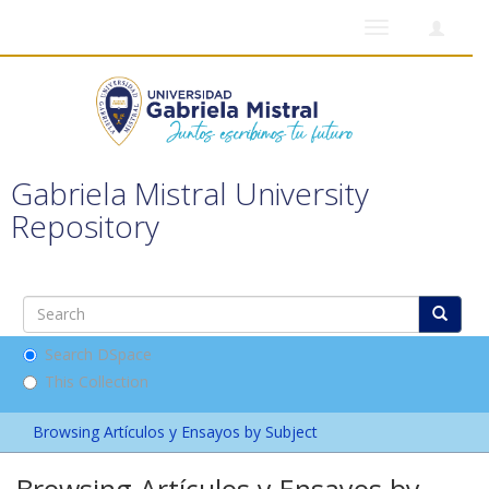
Toggle
navigation
Gabriela Mistral University
Repository
Search DSpace
This Collection
Browsing Artículos y Ensayos by Subject