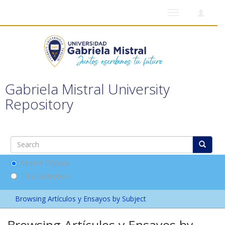
Toggle
navigation
Gabriela Mistral University
Repository
Search DSpace
This Collection
Browsing Artículos y Ensayos by Subject