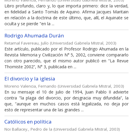
Moreno Valencia, Fernando
(
Universidad Gabriela MIstral
,
2003
)
Libro profundo, claro y, lo que importa primero: dice la verdad,
en ﬁdelidad a Santo Tomás de Aquino. Afirma Jacques Maritain
en relación a la doctrina de este último, que, allí, el Aquinate se
oculta y se pierde "en la ...
Rodrigo Ahumada Durán
Retamal Favereau, Julío
(
Universidad Gabriela MIstral
,
2003
)
Este artículo, publicado por el Profesor Rodrigo Ahumada en la
Revista Memoria y Civilización N° 5, 2002, conviene compararlo
con otro parecido, que el mismo autor publicó en "La Revue
Thomiste 2002”, N° 3, publicada en ...
El divorcio y la iglesia
Moreno Valencia, Fernando
(
Universidad Gabriela MIstral
,
2003
)
En su mensaje el 10 de julio de 1994, Juan Pablo II advierte
contra "la plaga del divorcio, por desgracia muy difundida”, la
que, "aunque en muchos casos está legalizada, no deja por
esto de representar una de las grandes ...
Católicos en política
Noi Ballacey., Pedro de la
(
Universidad Gabriela MIstral
,
2003
)