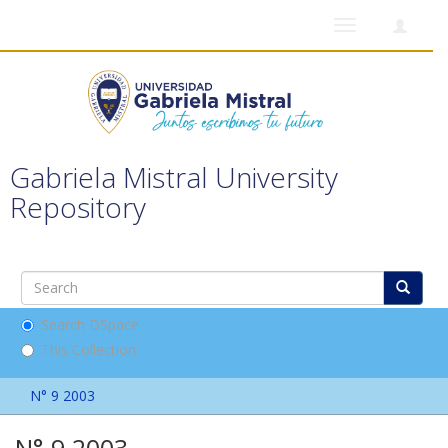
Toggle
navigation
Gabriela Mistral University
Repository
Search DSpace
This Collection
N° 9 2003