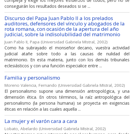
compleja y exige los mejores esfuerzos de todos; pero no se
conseguirán los resultados deseados si se ...
Discurso del Papa Juan Pablo II a los prelados
auditores, defensores del vínculo y abogados de la
rota romana, con ocasión de la apertura del año
judicial, sobre la indisolubilidad del matrimonio
Juan Pablo II, Papa
(
Universidad Gabriela MIstral
,
2002
)
Como ha subrayado el monseñor decano, vuestra actividad
judicial atañe sobre todo a las causas de nulidad del
matrimonio. En esta materia, junto con los demás tribunales
eclesiásticos y con una función especialice entre ...
Familia y personalismo
Moreno Valencia, Fernando
(
Universidad Gabriela MIstral
,
2002
)
El personalismo supone una dimensión antropológica, y una
dimensión ética. En otros términos, la raíz antropológica del
personalismo (la persona humana) se proyecta en exigencias
éticas en relación a las cuales aquella ...
La mujer y el varón cara a cara
Lobato, Abelardo
(
Universidad Gabriela MIstral
,
2002
)