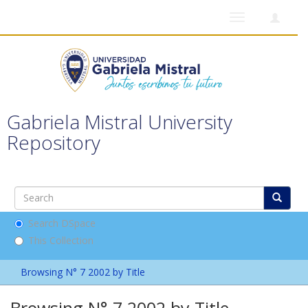
Toggle
navigation
Gabriela Mistral University
Repository
Search DSpace
This Collection
Browsing N° 7 2002 by Title