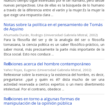
Nuestro tiempo sigue interesado por el ser humano, pero desde
nuevas perspectivas. Una de ellas es la búsqueda de lo humano
a través de la diferencia entre el varón y la mujer.Es la mujer la
que exige una respuesta clara ...
Notas sobre la política en el pensamiento de Tomás
de Aquino
Ahumada Durán, Rodrigo
(
Universidad Gabriela MIstral
,
2002
)
Para la filosofía del ser y de la analogía del ser o filosofía
tornasiana, la ciencia politica es un saber filosófico-práctico, un
saber moral, más precisamente la parte más importante de la
Etica social. Esto nos conduce ...
Reflexiones acerca del hombre contemporáneo
Yañez Rojas, Eugenio
(
Universidad Gabriela MIstral
,
2002
)
Reﬂexionar sobre la esencia y la existencia del hombre, es decir,
preguntarse: ¿qué y quién es él? dista mucho de ser una
actividad reservada a ciertos expertos o un mero dívertimento
intelectual. Por el contrario, obedece ...
Reflexiones en torno a algunas formas de
manipulación de la opinión pública