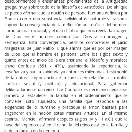
descubrimientos y enseñanzas provenientes de la Antigüedad
griega, muy sobre todo de la filosofía de Aristóteles. De ahí que
se pueda afirmar que la noción de persona humana definida por
Boecio como una substancia individual de naturaleza racional
supone la convergencia de la definición aristotélica del hombre
como animal racional, y el dato bíblico que nos revela la imagen
de Dios en el hombre creado por Dios a su imagen y
semejanza. Esta convergencia, permite comprender el juicio
magisterial de Juan Pablo II, que afirma que es por ser imagen
de Dios que el hombre es persona. Entre los siglos sexto y
quinto antes del inicio de la era cristiana, el filósofo y moralista
chino Confucio (551 - 479), asumiendo la experiencia, la
enseñanza y aun la sabiduría ya entonces milenarias, testimonió
de la natural importancia de la familia en relación a su doble
carácter social (y político) y educacional. Para gobernar
deliberadamente un reino dice Confucio es necesario dedicarse
primero a establecer la familia en el ordenamiento que le
conviene. Esto supuesto, una familia que responda a las
exigencias de lo humano y practique el amor, bastará para
engendrar en la nación estas mismas virtudes. En el mismo
espíritu, Mencio, afirmará después (siglos IV y III a.C.) que la
base del imperio está en el reino; la del reino está en la familia; y
la de la familia en la persona.