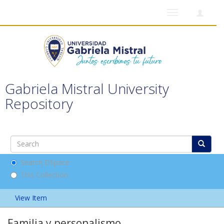
Toggle
navigation
Gabriela Mistral University
Repository
Search DSpace
This Collection
View Item
Familia y personalismo