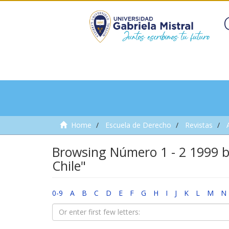
Home
Escuela de Derecho
Revistas
Browsing Número 1 - 2 1999 b
Chile"
0-9
A
B
C
D
E
F
G
H
I
J
K
L
M
N