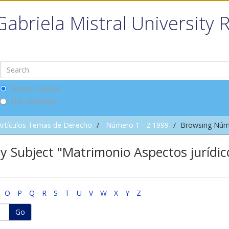
Gabriela Mistral University 
Search DSpace
This Collection
Artículos Temas de Derecho
Número 1 - 2 1999
Browsing Núme
y Subject "Matrimonio Aspectos jurídic
O
P
Q
R
S
T
U
V
W
X
Y
Z
Go