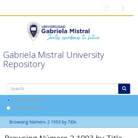
Toggle
navigation
Gabriela Mistral University
Repository
Search DSpace
This Collection
Browsing Número 2 1993 by Title