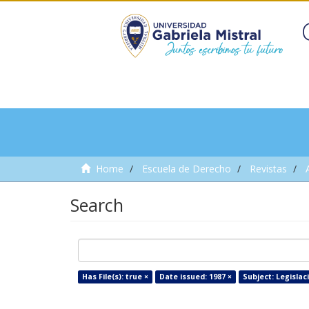
Home
Escuela de Derecho
Revistas
Search
Has File(s): true ×
Date issued: 1987 ×
Subject: Legislac