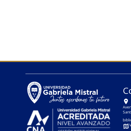
C
Aven
Sant
bibl