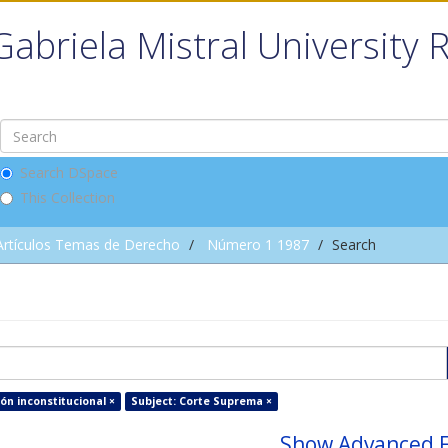
Gabriela Mistral University 
Search DSpace
This Collection
Artículos Temas de Derecho
Número 1 1987
Search
ión inconstitucional ×
Subject: Corte Suprema ×
Show Advanced F