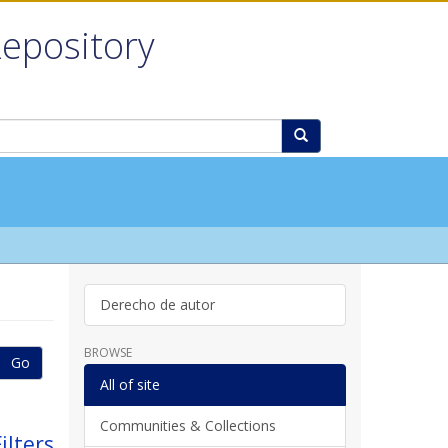
Repository
Derecho de autor
BROWSE
Go
All of site
Communities & Collections
ilters