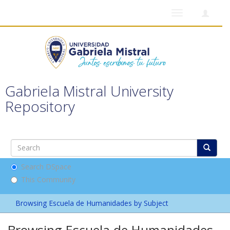
Toggle
navigation
Gabriela Mistral University
Repository
Search DSpace
This Community
Browsing Escuela de Humanidades by Subject