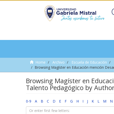
Home
Archivo
Escuela de Educación
Browsing Magíster en Educación mención Desarr
Browsing Magíster en Educaci
Talento Pedagógico by Autho
0-9
A
B
C
D
E
F
G
H
I
J
K
L
M
N