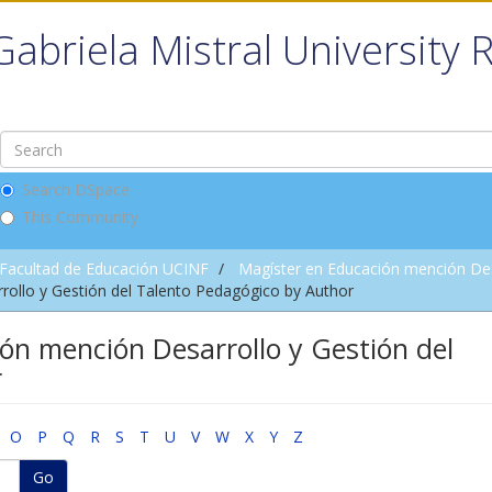
Gabriela Mistral University 
Search DSpace
This Community
Facultad de Educación UCINF
Magíster en Educación mención Des
ollo y Gestión del Talento Pedagógico by Author
ón mención Desarrollo y Gestión del
r
O
P
Q
R
S
T
U
V
W
X
Y
Z
Go