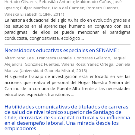
Hurtado Olivares, Sebastián Antonio
;
Maldonado Cañas, José
Ignacio
;
Pulgar Martínez, Lidia del Carmen
;
Romero Fuentes,
Valeska Elizabeth
(
UCINF
,
2011
)
La historia educacional del siglo XX ha ido en evolución gracias a
los estudios en el aprendizaje humano en conjunto con sus
paradigmas, de ellos se puede mencionar el paradigma
conductista, congnositivista, ecológico ...
Necesidades educativas especiales en SENAME :
Altamirano Leal, Francesca Daniela
;
Contreras Gallardo, Raquel
Alejandra
;
González Fuentes, Valeria Rosa
;
Yáñez Ortega, Daniela
Maritza
(
Universidad Gabriela Mistral
,
2018
)
El siguiente trabajo de investigación está enfocado en ver las
acciones que realiza el personal del Hogar Nuestra Señora del
Camino de la comuna de Puente Alto frente a las necesidades
educativas especiales transitorias ...
Habilidades comunicativas de titulados de carreras
de salud de nivel técnico superior de Santiago de
Chile, derivadas de su capital cultural y su influencia
en el desempeño laboral. Una mirada desde los
empleadores