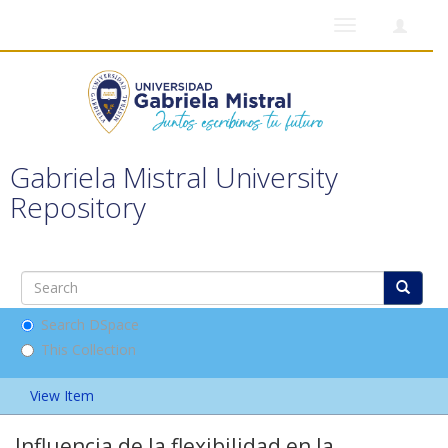
Toggle
navigation
Gabriela Mistral University
Repository
Search DSpace
This Collection
View Item
Influencia de la flexibilidad en la