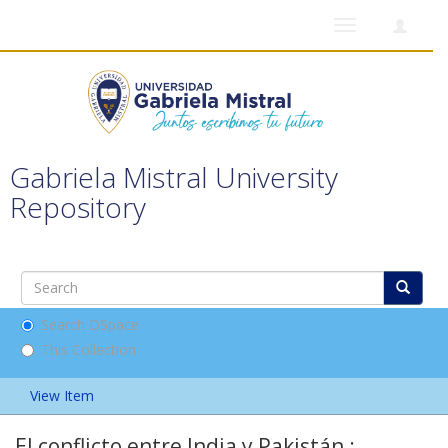
Toggle
navigation
Gabriela Mistral University
Repository
Search DSpace
This Collection
View Item
El conflicto entre India y Pakistán :