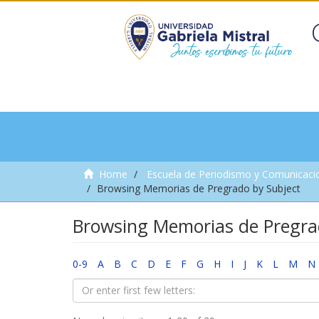
Home
Escuela de Periodismo y Comunicaci
Browsing Memorias de Pregrado by Subject
Browsing Memorias de Pregra
0-9
A
B
C
D
E
F
G
H
I
J
K
L
M
N