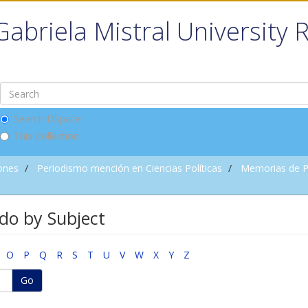
Gabriela Mistral University 
Search DSpace
This Collection
ones
Periodismo mención en Ciencias Políticas
Memorias de P
do by Subject
O
P
Q
R
S
T
U
V
W
X
Y
Z
Go