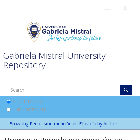
Toggle
navigation
Gabriela Mistral University
Repository
Search DSpace
This Community
Browsing Periodismo mención en Filosofía by Author