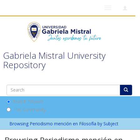
Toggle
navigation
Gabriela Mistral University
Repository
Search DSpace
This Community
Browsing Periodismo mención en Filosofía by Subject