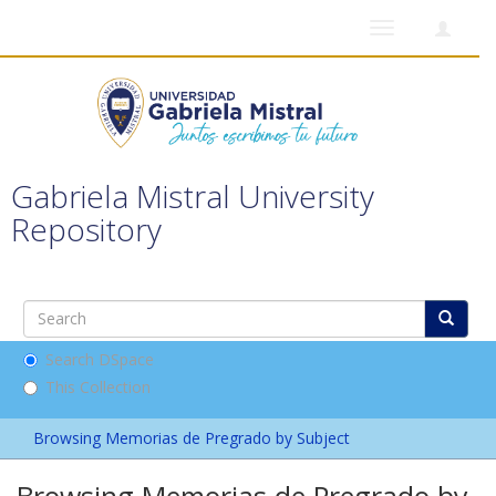
Toggle
navigation
Gabriela Mistral University
Repository
Search DSpace
This Collection
Browsing Memorias de Pregrado by Subject