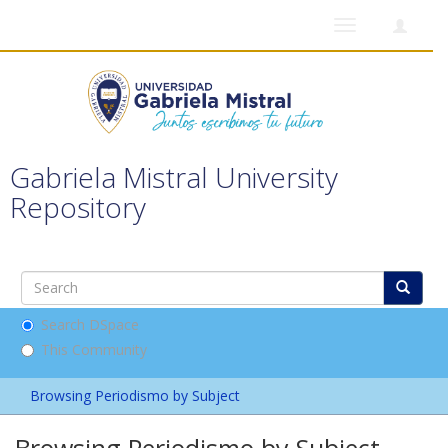
Toggle
navigation
Gabriela Mistral University
Repository
Search DSpace
This Community
Browsing Periodismo by Subject