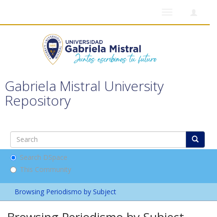
Toggle
navigation
Gabriela Mistral University
Repository
Search DSpace
This Community
Browsing Periodismo by Subject