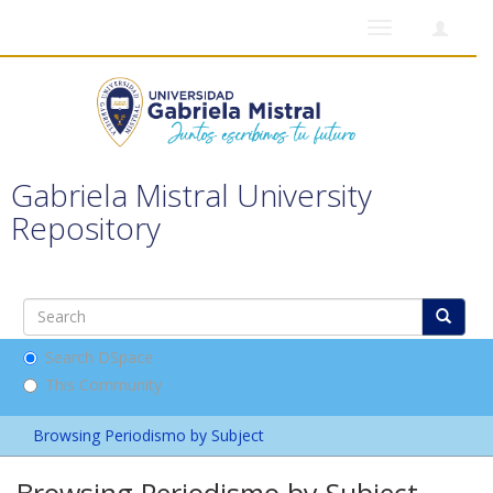
Toggle
navigation
Gabriela Mistral University
Repository
Search DSpace
This Community
Browsing Periodismo by Subject