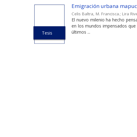
Emigración urbana mapuc
Celis Baltra, M. Francisca.
;
Lira Ri
El nuevo milenio ha hecho pensar
en los mundos impensados que e
últimos ...
Tesis