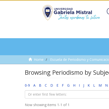
Home
Escuela de Periodismo y Comunicaci
Browsing Periodismo by Subje
0-9
A
B
C
D
E
F
G
H
I
J
K
L
M
N
Now showing items 1-1 of 1