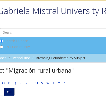
Gabriela Mistral University 
Search DSpace
This Community
ones
Periodismo
Browsing Periodismo by Subject
ct "Migración rural urbana"
O
P
Q
R
S
T
U
V
W
X
Y
Z
Go