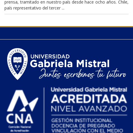
prensa, tramitado en nuestro país desde hace ocho años. Chile,
país representativo del tercer ...