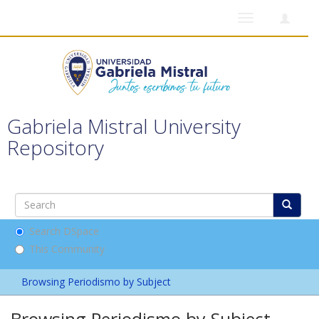
Toggle
navigation
Gabriela Mistral University
Repository
Search DSpace
This Community
Browsing Periodismo by Subject