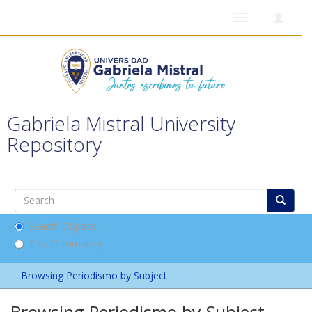
Toggle
navigation
Gabriela Mistral University
Repository
Search DSpace
This Community
Browsing Periodismo by Subject