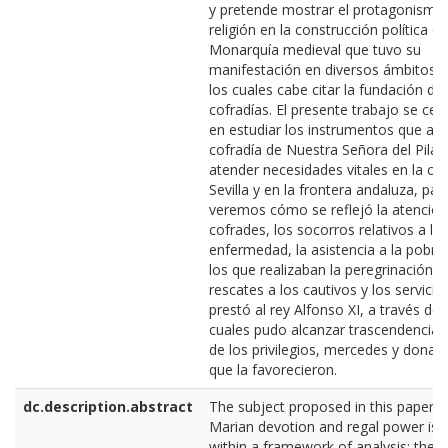
y pretende mostrar el protagonismo 
religión en la construcción política de
Monarquía medieval que tuvo su
manifestación en diversos ámbitos, 
los cuales cabe citar la fundación de
cofradías. El presente trabajo se cen
en estudiar los instrumentos que arti
cofradía de Nuestra Señora del Pilar
atender necesidades vitales en la ci
Sevilla y en la frontera andaluza, para
veremos cómo se reflejó la atención
cofrades, los socorros relativos a la
enfermedad, la asistencia a la pobre
los que realizaban la peregrinación, l
rescates a los cautivos y los servicio
prestó al rey Alfonso XI, a través de 
cuales pudo alcanzar trascendencia 
de los privilegios, mercedes y donac
que la favorecieron.
dc.description.abstract
The subject proposed in this paper 
Marian devotion and regal power is 
within a framework of analysis: the r