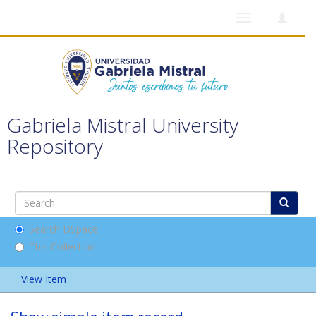
Toggle
navigation
Gabriela Mistral University
Repository
Search DSpace
This Collection
View Item