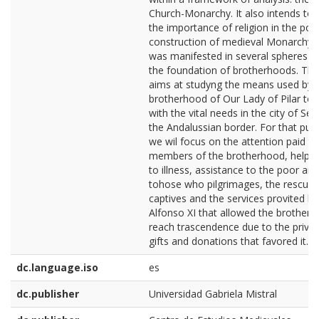
Church-Monarchy. It also intends to
the importance of religion in the polit
construction of medieval Monarchy 
was manifested in several spheres s
the foundation of brotherhoods. Thi
aims at studyng the means used by 
brotherhood of Our Lady of Pilar to 
with the vital needs in the city of Sev
the Andalussian border. For that pur
we wil focus on the attention paid to
members of the brotherhood, help r
to illness, assistance to the poor and
tohose who pilgrimages, the rescue 
captives and the services provited by
Alfonso XI that allowed the brother
reach trascendence due to the privil
gifts and donations that favored it.
dc.language.iso
es
dc.publisher
Universidad Gabriela Mistral