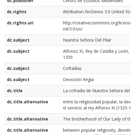
dc.publisher
Centro de Estudios Medievales
dc.rights
Attribution-NoDerivs 3.0 United Stat
dc.rights.uri
http://creativecommons.org/licenses
nd/3.0/us/
dc.subject
Nuestra Señora Del Pilar
dc.subject
Alfonso XI, Rey de Castilla y León, 1
1350
dc.subject
Cofradías
dc.subject
Devoción Regia
dc.title
La cofradía de Nuestra Señora del Pil
dc.title.alternative
entre la religiosidad popular, la devo
el servicio al rey Alfonso XI (1325-13
dc.title.alternative
The brotherhood of Our Lady of the P
dc.title.alternative
between popular religiosity, devotio