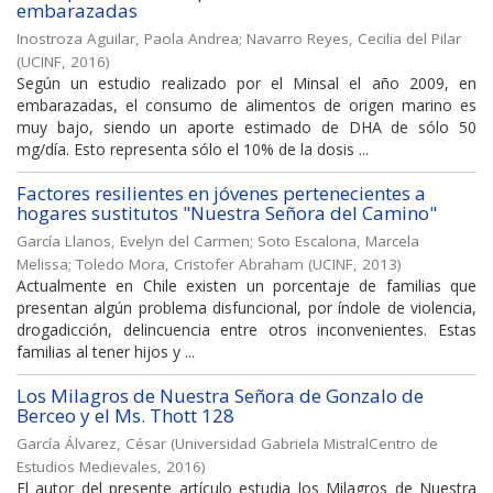
embarazadas
Inostroza Aguilar, Paola Andrea
;
Navarro Reyes, Cecilia del Pilar
(
UCINF
,
2016
)
Según un estudio realizado por el Minsal el año 2009, en
embarazadas, el consumo de alimentos de origen marino es
muy bajo, siendo un aporte estimado de DHA de sólo 50
mg/día. Esto representa sólo el 10% de la dosis ...
Factores resilientes en jóvenes pertenecientes a
hogares sustitutos "Nuestra Señora del Camino"
García Llanos, Evelyn del Carmen
;
Soto Escalona, Marcela
Melissa
;
Toledo Mora, Cristofer Abraham
(
UCINF
,
2013
)
Actualmente en Chile existen un porcentaje de familias que
presentan algún problema disfuncional, por índole de violencia,
drogadicción, delincuencia entre otros inconvenientes. Estas
familias al tener hijos y ...
Los Milagros de Nuestra Señora de Gonzalo de
Berceo y el Ms. Thott 128
García Álvarez, César
(
Universidad Gabriela MistralCentro de
Estudios Medievales
,
2016
)
El autor del presente artículo estudia los Milagros de Nuestra