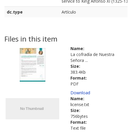
service to King Alfonso XI (1325-135
dc.type
Artículo
Files in this item
Name:
La cofradía de Nuestra
Señora ...
Size:
383.4Kb
Format:
PDF
Download
Name:
license.txt
Size:
756bytes
Format:
Text file