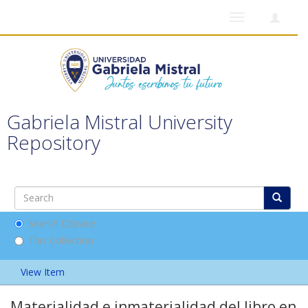
Toggle
navigation
Gabriela Mistral University
Repository
Search DSpace
This Collection
View Item
Materialidad e inmaterialidad del libro en