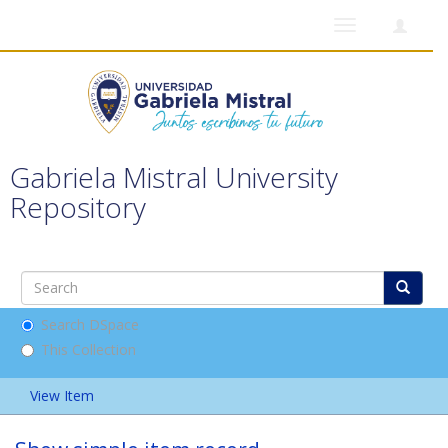
Toggle
navigation
Gabriela Mistral University
Repository
Search DSpace
This Collection
View Item