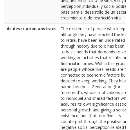
después en su ciclo de vida, y cuya
percepción individual y social podrá s
base para el desarrollo de un escena
crecimiento o de restricción vital.
dc.description.abstract
The existence of people who keep w
although they have reached the lega
to retire, have been an underrated i
through history due to it has been re
to basic needs that demands to kee
working on activities that results on
financial incomes. Within this group 
are people whose lives needs are no
connected to economic factors but 
decided to keep working. They have
named as the U Generation (for
“unretired”), whose motivations are 
to individual and shared factors whe
acquires its own significance associa
personal growth and giving a sense 
existence, and that also finds its
counterpart through the positive and
negative social perception related to