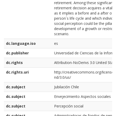
retirement. Among these significance
retirement decision acquires a vital 
as it implies a before and a after of 
person´s life cycle and which individu
social perception could be the pillar 
development of a growth or restrict
scenario.
dc.language.iso
es
dc.publisher
Universidad de Ciencias de la Inform
dc.rights
Attribution-NoDerivs 3.0 United Stat
dc.rights.uri
http://creativecommons.org/licenses
nd/3.0/us/
dc.subject
Jubilación Chile
dc.subject
Envejecimiento Aspectos sociales
dc.subject
Percepción social
dc.subject
Administradoras de fondos de pensi