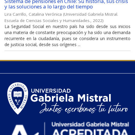
Sistema de pensiones en Chile: Su historia, sus crisis
y las soluciones a lo largo del tiempo
Lira Carrillo, Catalina Verónica
(
Universidad Gabriela Mistral.
Escuela de Ciencias Sociales y Humanidades.
,
2022
)
La Seguridad Social en nuestro país ha sido desde sus inicios
una materia de constante preocupación y ha sido una demanda
recurrente en la ciudadanía, pues se considera un instrumento
de justicia social, desde sus orígenes ...