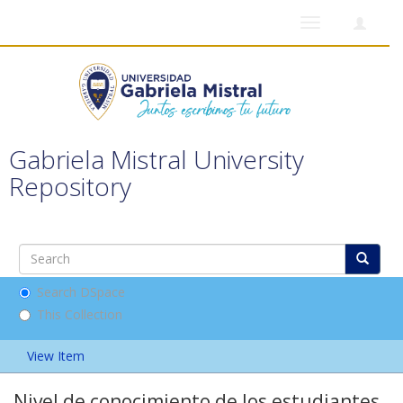
Toggle
navigation
Gabriela Mistral University
Repository
Search DSpace
This Collection
View Item
Nivel de conocimiento de los estudiantes