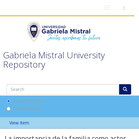
Toggle
navigation
Gabriela Mistral University
Repository
Search DSpace
This Collection
View Item
La importancia de la familia como actor