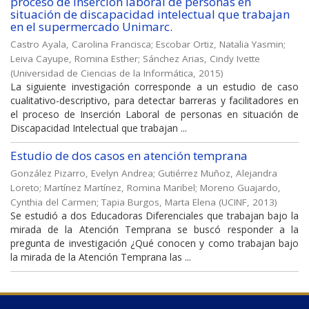
proceso de inserción laboral de personas en
situación de discapacidad intelectual que trabajan
en el supermercado Unimarc.
Castro Ayala, Carolina Francisca
;
Escobar Ortiz, Natalia Yasmin
;
Leiva Cayupe, Romina Esther
;
Sánchez Arias, Cindy Ivette
(
Universidad de Ciencias de la Informática
,
2015
)
La siguiente investigación corresponde a un estudio de caso
cualitativo-descriptivo, para detectar barreras y facilitadores en
el proceso de Inserción Laboral de personas en situación de
Discapacidad Intelectual que trabajan ...
Estudio de dos casos en atención temprana
González Pizarro, Evelyn Andrea
;
Gutiérrez Muñoz, Alejandra
Loreto
;
Martínez Martínez, Romina Maribel
;
Moreno Guajardo,
Cynthia del Carmen
;
Tapia Burgos, Marta Elena
(
UCINF
,
2013
)
Se estudió a dos Educadoras Diferenciales que trabajan bajo la
mirada de la Atención Temprana se buscó responder a la
pregunta de investigación ¿Qué conocen y como trabajan bajo
la mirada de la Atención Temprana las ...