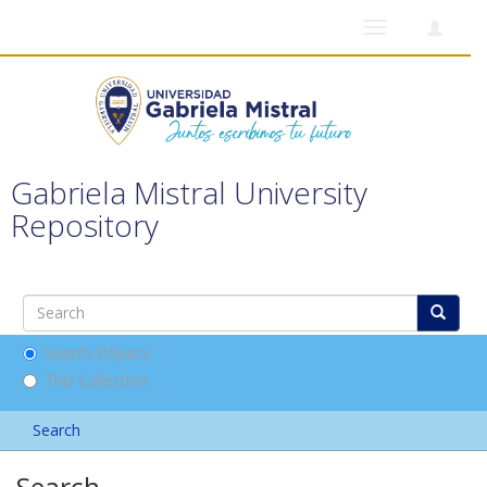
Toggle
navigation
Gabriela Mistral University
Repository
Search DSpace
This Collection
Search