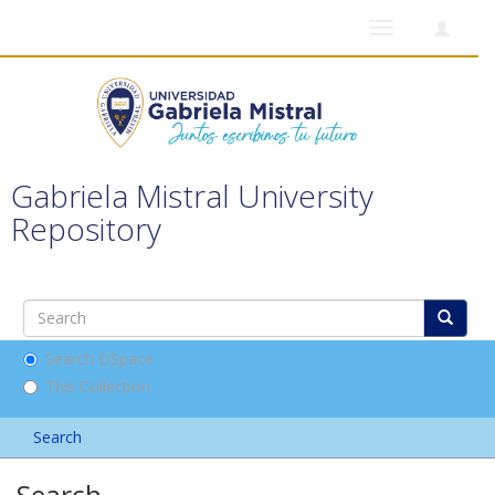
Toggle
navigation
Gabriela Mistral University
Repository
Search DSpace
This Collection
Search