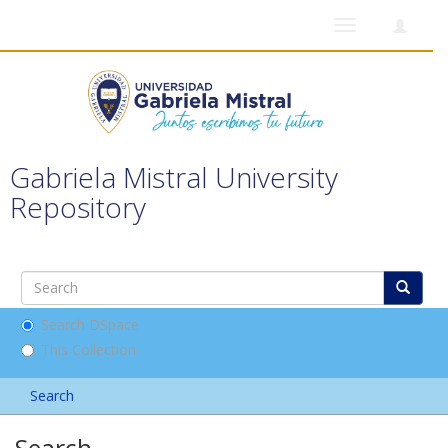
Toggle
navigation
Gabriela Mistral University
Repository
Search DSpace
This Collection
Search