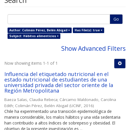
Search
Go
Author: Colimán Pérez, Belén Abigail ×
Has File(s): true ×
Subject: Hábitos alimenticios ×
Show Advanced Filters
Now showing items 1-1 of 1
Influencia del etiquetado nutricional en el
estado nutricional de estudiantes de una
universidad privada del sector oriente de la
Región Metropolitana
Baeza Salas, Claudia Rebeca
;
Cárcamo Maldonado, Carolina
Edith
;
Colimán Pérez, Belén Abigail
(
UCINF
,
2016
)
Chile ha experimentado una transición epidemiológica de
manera considerable, los malos hábitos y una vida sedentaria
han contribuido a altos índices de sobrepeso y obesidad. El
objetivo de la presente investigación es ...