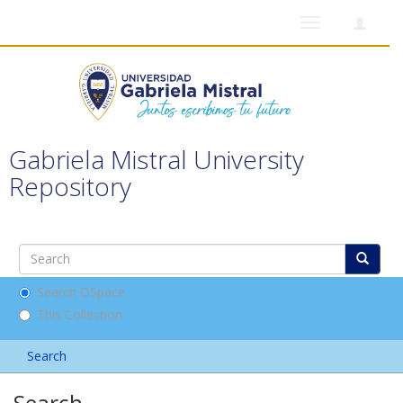
Toggle
navigation
Gabriela Mistral University
Repository
Search DSpace
This Collection
Search