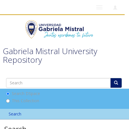
Toggle
navigation
Gabriela Mistral University
Repository
Search DSpace
This Collection
Search