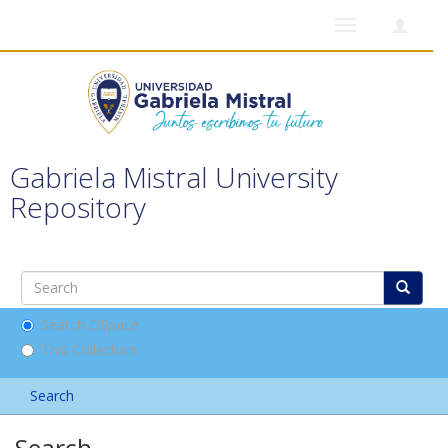
Toggle
navigation
Gabriela Mistral University
Repository
Search DSpace
This Collection
Search