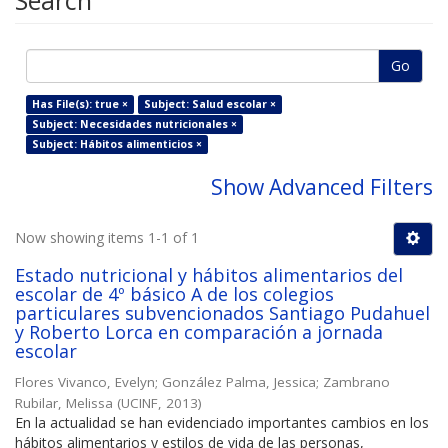
Search
Go
Has File(s): true ×
Subject: Salud escolar ×
Subject: Necesidades nutricionales ×
Subject: Hábitos alimenticios ×
Show Advanced Filters
Now showing items 1-1 of 1
Estado nutricional y hábitos alimentarios del
escolar de 4º básico A de los colegios
particulares subvencionados Santiago Pudahuel
y Roberto Lorca en comparación a jornada
escolar
Flores Vivanco, Evelyn
;
González Palma, Jessica
;
Zambrano
Rubilar, Melissa
(
UCINF
,
2013
)
En la actualidad se han evidenciado importantes cambios en los
hábitos alimentarios y estilos de vida de las personas,