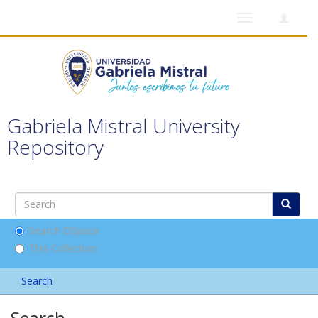
Toggle
navigation
Gabriela Mistral University
Repository
Search DSpace
This Collection
Search