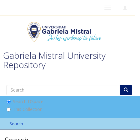
Toggle
navigation
Gabriela Mistral University
Repository
Search DSpace
This Collection
Search