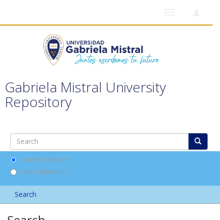
Toggle
navigation
Gabriela Mistral University
Repository
Search DSpace
This Collection
Search