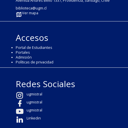
Avenida Andrés Bello 1337, Providencia, Santiago, Chile
biblioteca@ugm.cl
Ver mapa
Accesos
Portal de Estudiantes
Portales
Admisión
Políticas de privacidad
Redes Sociales
ugmistral
ugmistral
ugmistral
Linkedin